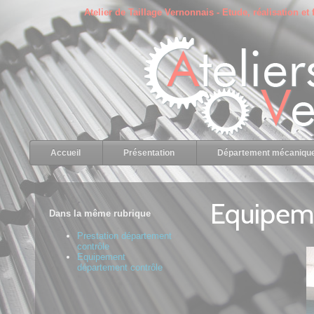
Panneau de gestion des cookies
Atelier de Taillage Vernonnais - Etude, réalisation et
Accueil
Présentation
Département mécaniqu
Equipem
Dans la même rubrique
Prestation département
contrôle
Equipement
département contrôle